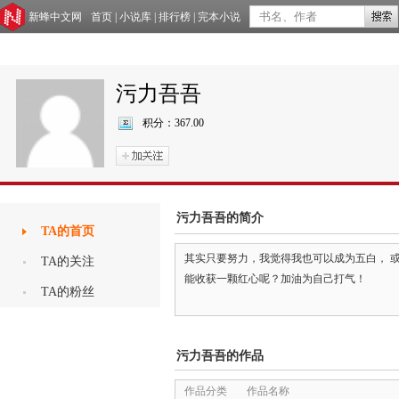
新蜂中文网
首页
|
小说库
|
排行榜
|
完本小说
污力吾吾
积分：
367.00
污力吾吾的简介
TA的首页
其实只要努力，我觉得我也可以成为五白， 
TA的关注
能收获一颗红心呢？加油为自己打气！
TA的粉丝
污力吾吾的作品
作品分类
作品名称