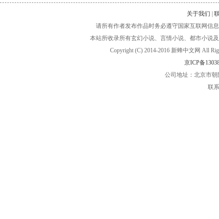
关于我们
|
请所有作者发布作品时务必遵守国家互联网信息
本站所收录所有玄幻小说、言情小说、都市小说及
Copyright (C) 2014-2016 新蜂中文网
京ICP备13038
公司地址：北京市朝阳
联系电