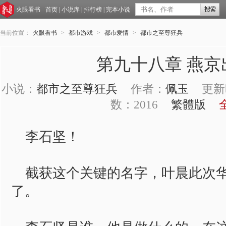
火眼看书
首页
|
小说库
|
排行榜
|
完本小说
当前位置：
火眼看书
>
都市游戏
>
都市爱情
>
都市之至尊狂兵
第九十八章 燕京
小说：
都市之至尊狂兵
作者：
佩玉
更新时
数：2016
繁體版
李石坚！
截获这个关键的名字，叶晨此次华
了。