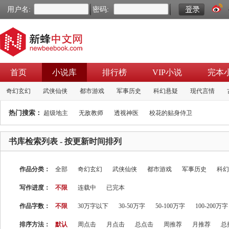
用户名:
密码:
首页
小说库
排行榜
VIP小说
完本
奇幻玄幻
武侠仙侠
都市游戏
军事历史
科幻悬疑
现代言情
热门搜索：
超级地主
无敌教师
透视神医
校花的贴身侍卫
书库检索列表
- 按更新时间排列
作品分类：
全部
奇幻玄幻
武侠仙侠
都市游戏
军事历史
科幻
写作进度：
不限
连载中
已完本
作品字数：
不限
30万字以下
30-50万字
50-100万字
100-200万字
排序方法：
默认
周点击
月点击
总点击
周推荐
月推荐
总