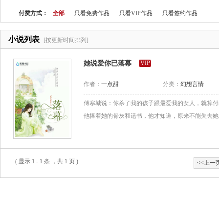
付费方式：
全部
只看免费作品
只看VIP作品
只看签约作品
小说列表
[按更新时间排列]
她说爱你已落幕
VIP
作者：
一点甜
分类：
幻想言情
傅寒城说：你杀了我的孩子跟最爱我的女人，就算付
他捧着她的骨灰和遗书，他才知道，原来不能失去她的
( 显示 1 - 1 条 ，共 1 页 )
<<上一