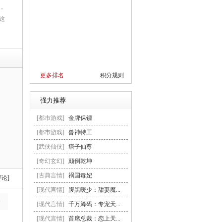
，
这
更多排名
积分规则
强力推荐
[都市游戏]
金牌保镖
[都市游戏]
兽神特工
[武侠仙侠]
痞子仙尊
[奇幻玄幻]
颠倒乾坤
[古典言情]
祸国毒妃
评论]
[现代言情]
腹黑暖少：甜妻魔...
>
[现代言情]
千万筹码：专宠天...
[现代言情]
首席总裁：恋上天...