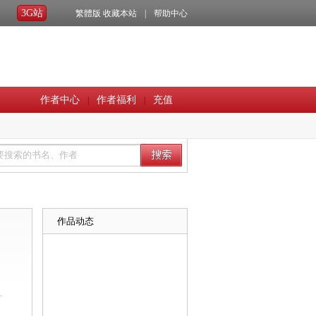
3G站
繁體版
收藏本站
|
帮助中心
作者中心
作者福利
充值
|
|
作品动态