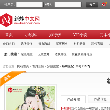
用户名:
密码:
首页
小说库
排行榜
VIP小说
完本
奇幻玄幻
武侠仙侠
都市游戏
军事历史
科幻悬疑
现代言情
热门搜索：
超级地主
无敌教师
透视神医
校花的贴身侍卫
当前位置：
网站首页
>
古典言情
>
穿越架空
> 纨绔医妃 (书号13272)
作品信息
作品介绍
[+展开]
现代女医生一朝穿越，竟附到