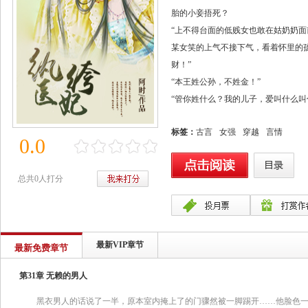
胎的小妾捂死？
“上不得台面的低贱女也敢在姑奶奶面
某女笑的上气不接下气，看着怀里的
财！”
“本王姓公孙，不姓金！”
“管你姓什么？我的儿子，爱叫什么叫
标签：
古言
女强
穿越
言情
0.0
总共0人打分
最新VIP章节
最新免费章节
第31章 无赖的男人
黑衣男人的话说了一半，原本室内掩上了的门骤然被一脚踢开……他脸色