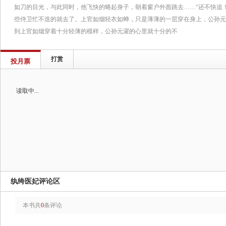
如刀的目光，与此同时，他飞快的蜷起身子，朝着窗户外面跳去……“还不快追
些侍卫忙不迭的就去了。上官如烟轻衣如蝉，只是薄薄的一层穿在身上，公孙元
到上官如烟穿着十分轻薄的模样，公孙元濯的心里就十分的不
打赏
投月票
读取中...
纨绔医妃评论区
本书共
0
条评论