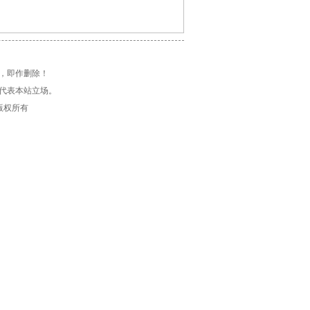
，即作删除！
代表本站立场。
司 版权所有