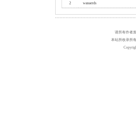
2
wanaerds
请所有作者
本站所收录所
Copyr