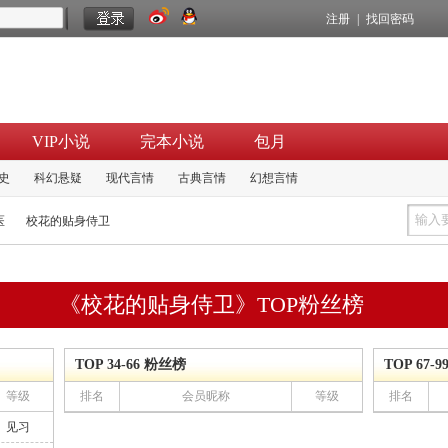
注册
|
找回密码
VIP小说
完本小说
包月
史
科幻悬疑
现代言情
古典言情
幻想言情
医
校花的贴身侍卫
《校花的贴身侍卫》TOP粉丝榜
TOP 34-66 粉丝榜
TOP 67-
等级
排名
会员昵称
等级
排名
见习