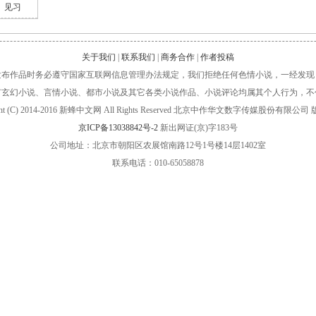
见习
关于我们
|
联系我们
|
商务合作
|
作者投稿
发布作品时务必遵守国家互联网信息管理办法规定，我们拒绝任何色情小说，一经发现
有玄幻小说、言情小说、都市小说及其它各类小说作品、小说评论均属其个人行为，不
ight (C) 2014-2016 新蜂中文网 All Rights Reserved 北京中作华文数字传媒股份有限公
京ICP备13038842号-2
新出网证(京)字183号
公司地址：北京市朝阳区农展馆南路12号1号楼14层1402室
联系电话：010-65058878